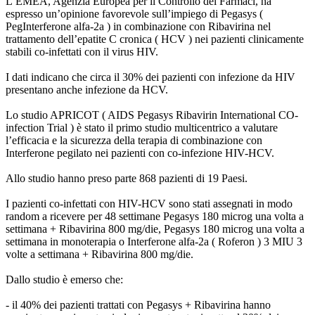
L’EMEA, Agenzia Europea per il Controllo dei Farmaci, ha
espresso un’opinione favorevole sull’impiego di Pegasys (
PegInterferone alfa-2a ) in combinazione con Ribavirina nel
trattamento dell’epatite C cronica ( HCV ) nei pazienti clinicamente
stabili co-infettati con il virus HIV.
I dati indicano che circa il 30% dei pazienti con infezione da HIV
presentano anche infezione da HCV.
Lo studio APRICOT ( AIDS Pegasys Ribavirin International CO-
infection Trial ) è stato il primo studio multicentrico a valutare
l’efficacia e la sicurezza della terapia di combinazione con
Interferone pegilato nei pazienti con co-infezione HIV-HCV.
Allo studio hanno preso parte 868 pazienti di 19 Paesi.
I pazienti co-infettati con HIV-HCV sono stati assegnati in modo
random a ricevere per 48 settimane Pegasys 180 microg una volta a
settimana + Ribavirina 800 mg/die, Pegasys 180 microg una volta a
settimana in monoterapia o Interferone alfa-2a ( Roferon ) 3 MIU 3
volte a settimana + Ribavirina 800 mg/die.
Dallo studio è emerso che:
- il 40% dei pazienti trattati con Pegasys + Ribavirina hanno