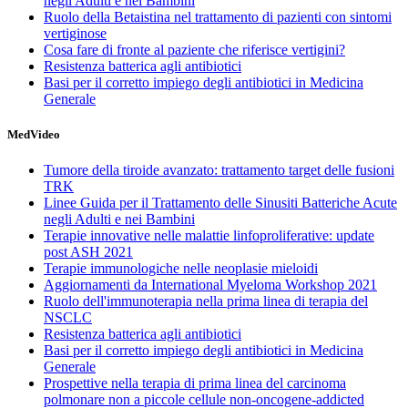
negli Adulti e nei Bambini
Ruolo della Betaistina nel trattamento di pazienti con sintomi
vertiginose
Cosa fare di fronte al paziente che riferisce vertigini?
Resistenza batterica agli antibiotici
Basi per il corretto impiego degli antibiotici in Medicina
Generale
MedVideo
Tumore della tiroide avanzato: trattamento target delle fusioni
TRK
Linee Guida per il Trattamento delle Sinusiti Batteriche Acute
negli Adulti e nei Bambini
Terapie innovative nelle malattie linfoproliferative: update
post ASH 2021
Terapie immunologiche nelle neoplasie mieloidi
Aggiornamenti da International Myeloma Workshop 2021
Ruolo dell'immunoterapia nella prima linea di terapia del
NSCLC
Resistenza batterica agli antibiotici
Basi per il corretto impiego degli antibiotici in Medicina
Generale
Prospettive nella terapia di prima linea del carcinoma
polmonare non a piccole cellule non-oncogene-addicted