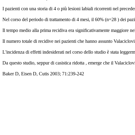
I pazienti con una storia di 4 o più lesioni labiali ricorrenti nel prec
Nel corso del periodo di trattamento di 4 mesi, il 60% (n=28 ) dei pazie
Il tempo medio alla prima recidiva era significativamente maggiore nei
Il numero totale di recidive nei pazienti che hanno assunto Valaciclovir
L'incidenza di effetti indesiderati nel corso dello studio è stata legge
Da questo studio, seppur di casistica ridotta , emerge che il Valaciclo
Baker D, Eisen D, Cutis 2003; 71:239-242
XagenaFarmaci_2003