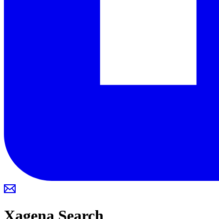
Xagena
Search