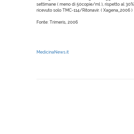
settimane ( meno di 50copie/ml ), rispetto al 30%
ricevuto solo TMC-114/Ritonavir. ( Xagena_2006 )
Fonte: Trimeris, 2006
MedicinaNews.it
XagenaFarmaci_2006