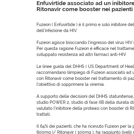
Enfuvirtide associato ad un inibitor
Ritonavir come booster nei pazient
Fuzeon ( Enfuvirtide ) è il primo e solo inibitore de
dell’infezione da HIV.
Fuzeon agisce bloccando l’ingresso del virus HIV 
Per questa ragione Fuzeon è efficace nel trattam
sviluppato resistenza ad altri farmaci anti-HIV.
Le linee guida del DHHS ( US Department of Hea
raccomandano lìimpiego di Fuzeon associato ad un
con Ritonavir come booster nel trattamento di pazie
l’obiettivo di sopprimere la viremia.
A supporto delle decisioni del DHHS statunitense, c
studio POWER 2, studio di fase IIB della durata d
valutato l’inibitore della proteasi con booster di Ri
trattati.
Il 64% dei pazienti, che ha ricevuto Fuzeon per la
600mg )/ Ritonavir ( 100mg ), ha raggiunto livelli n