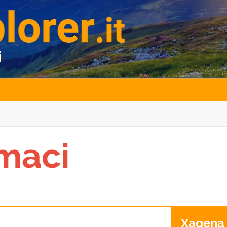
rmaci
Xagena