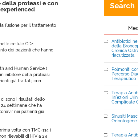
e della proteasi e con
Search
i experienced
lla fusione per il trattamento
Me
Antibiotici n
nelle cellule CD4.
della Bronc
ento dei pazienti che hanno
Cronica Ostru
riacutizzata
lth and Human Service )
Polmoniti com
Percorso Dia
 inibitore della proteasi
Terapeutico
nti già trattati, con
Terapia Antib
Infezioni Uri
i sono i risultati dello
Complicate C
i 24 settimane che ha
tonavir nei pazienti già
Sinusiti Masce
Odontogene
 prima volta con TMC-114 (
Terapia Antib
on rilevabili di HIV a 24