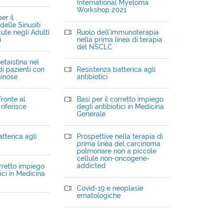
International Myeloma
Workshop 2021
er il
elle Sinusiti
ute negli Adulti
Ruolo dell'immunoterapia
i
nella prima linea di terapia
del NSCLC
etaistina nel
i pazienti con
Resistenza batterica agli
ginose
antibiotici
fronte al
Basi per il corretto impiego
riferisce
degli antibiotici in Medicina
Generale
tterica agli
Prospettive nella terapia di
prima linea del carcinoma
polmonare non a piccole
cellule non-oncogene-
addicted
orretto impiego
ici in Medicina
Covid-19 e neoplasie
ematologiche