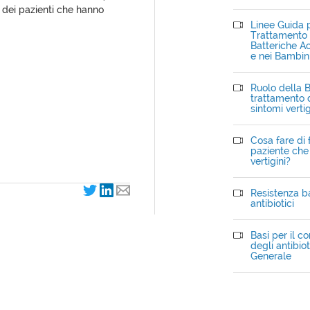
 dei pazienti che hanno
Linee Guida p
Trattamento d
Batteriche Ac
e nei Bambin
Ruolo della B
trattamento d
sintomi verti
Cosa fare di 
paziente che 
vertigini?
Resistenza ba
antibiotici
Basi per il c
degli antibiot
Generale