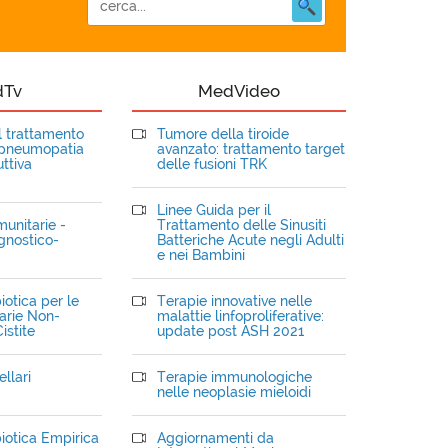
dTv
MedVideo
el trattamento
Tumore della tiroide
opneumopatia
avanzato: trattamento target
ttiva
delle fusioni TRK
Linee Guida per il
unitarie -
Trattamento delle Sinusiti
gnostico-
Batteriche Acute negli Adulti
e nei Bambini
iotica per le
Terapie innovative nelle
narie Non-
malattie linfoproliferative:
istite
update post ASH 2021
llari
Terapie immunologiche
nelle neoplasie mieloidi
iotica Empirica
Aggiornamenti da